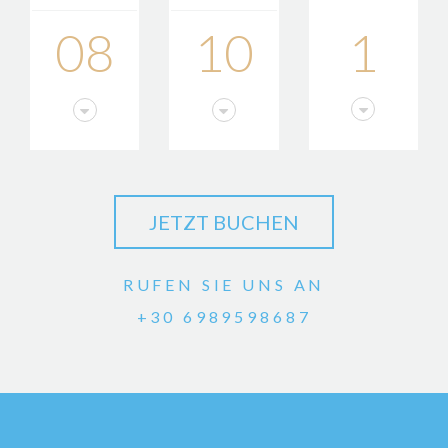
08
10
1
RUFEN SIE UNS AN
+30 6989598687